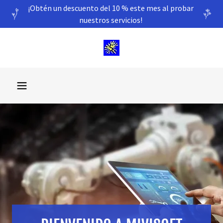
¡Obtén un descuento del 10 % este mes al probar
nuestros servicios!
Inicio
¿Quiénes
somos?
Comunícate
con nosotros
Comentarios